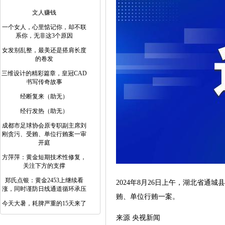
文人赚钱
一个女人，心里惦记你，却不联
系你，无非这3个原因
女发别乱整，最美还是搭肩长度
的卷发
三维设计的精彩篇章，皇冠CAD
书写传奇故事
经断复来（助无）
经行发热（助无）
成都市足球协会原专职副主席刘
刚贪污、受贿、单位行贿案一审
开庭
方萍萍：黄金短期技术性修复，
关注下方的支撑
郑氏点银：黄金2453上继续看
2024年8月26日上午，湖北省
涨，同时谨防日线通道循环承压
贿、单位行贿一案。
今天大暑，耗脾严重的15天来了
来源 央视新闻