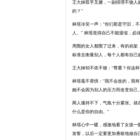
王大婶双手叉腰，一副得理不饶人
的？”
林瑶冷笑一声：“你们那是守旧，
人。” 林瑶觉得自己不能退缩，必
周围的女人都围了过来，有的劝架
标准去衡量别人，每个人都有自己
王大婶却不依不饶：“尊重？你这
林瑶毫不畏惧：“我不会改的，我
她不会因为别人的压力而改变自己
两人僵持不下，气氛十分紧张。就
什么是你的自由。”
林瑶心中一暖，感激地看了女孩一
发誓，以后一定要更加勇敢地做自