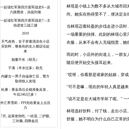
林瑶是小镇上为数不多从大城市回
一起读红军第四方面军战史8—反
六路围攻，决战刘湘
尚。她实在热得受不了，便决定去
一起读红军第四方面军战史7—主
动进攻三战三捷
当林瑶迈着轻盈的步伐走进小店时
2019
一场重要的抉择。此刻的林瑶心里
天气炎热，女子穿着清凉在小店
衣服，从来不会有人无端指责，她
买饮料，整条街的女人都议论起
来
而此时，小店外的街道上，一群女
胎萎不长（助无）
随后便开始交头接耳起来。
子满（羊水过多）助无
“哎呀，你看那是谁家的姑娘，穿成
内蒙古一男子自缢身亡后，警方
取得惊人发现
“可不是嘛，现在的年轻人真是越来
杜康：黄金高位企稳准备反攻，
午后2462已多！
“说不定是在大城市学坏了呢。” 
外汇界雪莉：PPI先给黄金上点压
力
林瑶选好饮料，付了钱，走出小店
7月, 这菜使劲吃, 一祛湿, 二护眼,
舒服，她不明白为什么自己正常的
三补脑, 四降血压